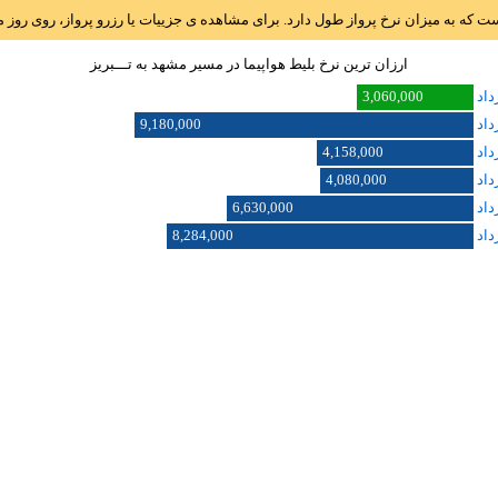
است که به میزان نرخ پرواز طول دارد. برای مشاهده ی جزییات یا رزرو پرواز، روی رو
ارزان ترین نرخ بلیط هواپیما در مسیر مشهد به تـــبريز
3,060,000
9,180,000
4,158,000
4,080,000
6,630,000
8,284,000